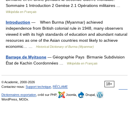
Sommaire 1 Introduction 2 Genèse 2.1 Opérations militaires …
Wikipédia en Français
Introduction
— When Burma (Myanmar) achieved
independence from British colonial rule in 1948, many observers
viewed it with its high standards of education and abundant natural
resources as one of the Asian countries most likely to achieve
economic… …
Historical Dictionary of Burma (Myanmar)
Barrage de Myitsone
— Géographie Pays Birmanie Subdivision
État de Kachin Coordonnées …
Wikipédia en Français
© Academic, 2000-2026
18+
Contactez-nous:
Support technique
,
RÉCLAME
Dictionnaires exportation
, créé sur PHP,
Joomla,
Drupal,
WordPress, MODx.