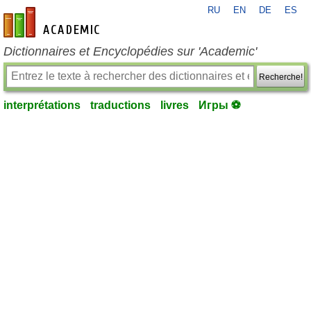
RU
EN
DE
ES
fr-academic.com
Dictionnaires et Encyclopédies sur 'Academic'
Recherche!
interprétations
traductions
livres
Игры ⚽