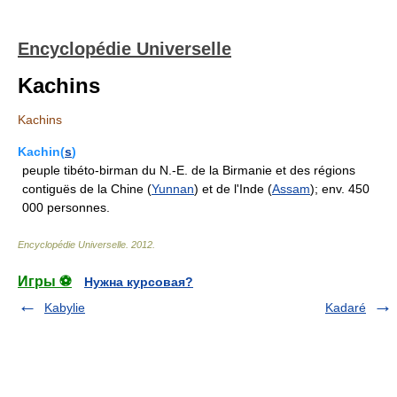
Encyclopédie Universelle
Kachins
Kachins
Kachin(
s
)
peuple tibéto-birman du N.-E. de la Birmanie et des régions
contiguës de la Chine (
Yunnan
) et de l'Inde (
Assam
); env. 450
000 personnes.
Encyclopédie Universelle
.
2012
.
Игры ⚽
Нужна курсовая?
Kabylie
Kadaré