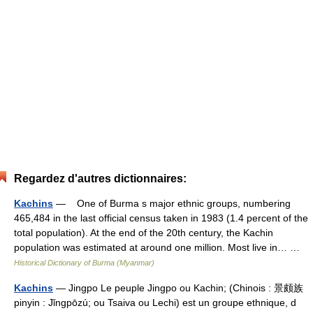
Regardez d'autres dictionnaires:
Kachins
— One of Burma s major ethnic groups, numbering
465,484 in the last official census taken in 1983 (1.4 percent of the
total population). At the end of the 20th century, the Kachin
population was estimated at around one million. Most live in… …
Historical Dictionary of Burma (Myanmar)
Kachins
— Jingpo Le peuple Jingpo ou Kachin; (Chinois : 景颇族
pinyin : Jǐngpōzú; ou Tsaiva ou Lechi) est un groupe ethnique, d