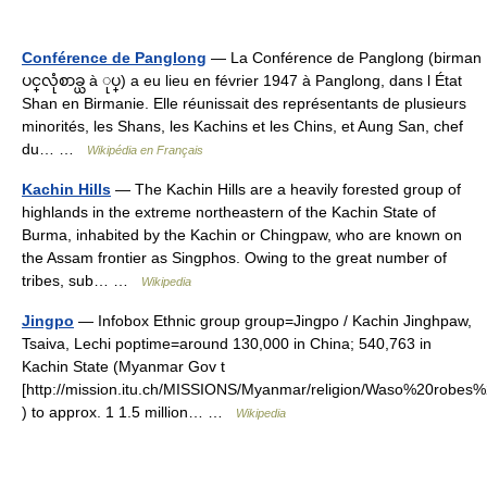
Conférence de Panglong
— La Conférence de Panglong (birman
ပင္‌လုံစာခ္ယ à ုပ္‌) a eu lieu en février 1947 à Panglong, dans l État
Shan en Birmanie. Elle réunissait des représentants de plusieurs
minorités, les Shans, les Kachins et les Chins, et Aung San, chef
du… …
Wikipédia en Français
Kachin Hills
— The Kachin Hills are a heavily forested group of
highlands in the extreme northeastern of the Kachin State of
Burma, inhabited by the Kachin or Chingpaw, who are known on
the Assam frontier as Singphos. Owing to the great number of
tribes, sub… …
Wikipedia
Jingpo
— Infobox Ethnic group group=Jingpo / Kachin Jinghpaw,
Tsaiva, Lechi poptime=around 130,000 in China; 540,763 in
Kachin State (Myanmar Gov t
[http://mission.itu.ch/MISSIONS/Myanmar/religion/Waso%20robes%
) to approx. 1 1.5 million… …
Wikipedia